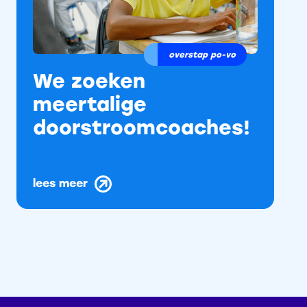
overstap po-vo
We zoeken
meertalige
doorstroomcoaches!
lees meer