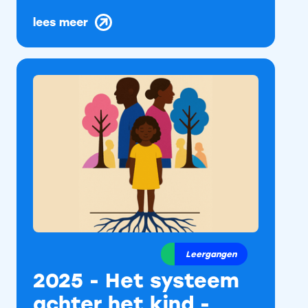
lees meer
Leergangen
2025 - Het systeem
achter het kind -