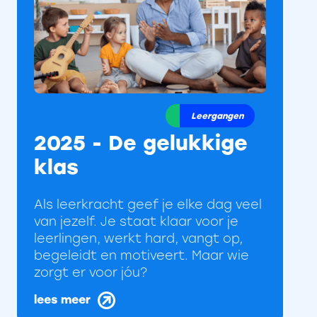
Leergangen
2025 - De gelukkige
klas
Als leerkracht geef je elke dag veel
van jezelf. Je staat klaar voor je
leerlingen, werkt hard, vangt op,
begeleidt en motiveert. Maar wie
zorgt er voor jóu?
lees meer