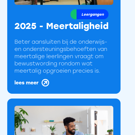
Leergangen
2025 - Meertaligheid
Beter aansluiten bij de onderwijs-
en ondersteuningsbehoeften van
meertalige leerlingen vraagt om
bewustwording rondom wat
meertalig opgroeien precies is.
lees meer