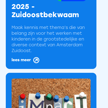
2025 -
Zuidoostbekwaam
Maak kennis met thema’s die van
belang zijn voor het werken met
kinderen in de grootstedelijke en
diverse context van Amsterdam
Zuidoost.
lees meer