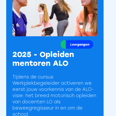
Leergangen
2025 - Opleiden
mentoren ALO
Tijdens de cursus
Werkplekbegeleider activeren we
eerst jouw voorkennis van de ALO-
visie: het breed motorisch opleiden
van docenten LO als
beweegregisseur in en om de
school.