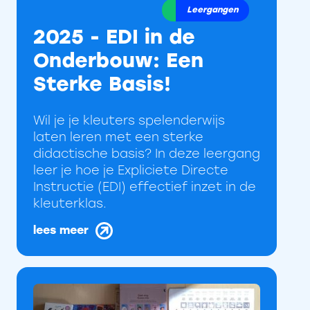
Leergangen
2025 - EDI in de
Onderbouw: Een
Sterke Basis!
Wil je je kleuters spelenderwijs
laten leren met een sterke
didactische basis? In deze leergang
leer je hoe je Expliciete Directe
Instructie (EDI) effectief inzet in de
kleuterklas.
lees meer