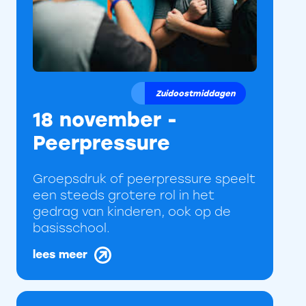
Zuidoostmiddagen
18 november -
Peerpressure
Groepsdruk of peerpressure speelt
een steeds grotere rol in het
gedrag van kinderen, ook op de
basisschool.
lees meer