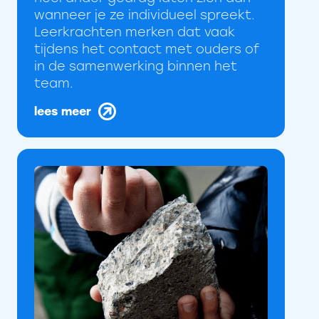
wanneer je ze individueel spreekt.
Leerkrachten merken dat vaak
tijdens het contact met ouders of
in de samenwerking binnen het
team.
lees meer