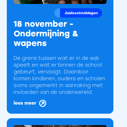
Zuidoostmiddagen
18 november -
Ondermijning &
wapens
De grens tussen wat er in de wijk
speelt en wat er binnen de school
gebeurt, vervaagt. Daardoor
komen kinderen, ouders en scholen
soms ongemerkt in aanraking met
invloeden van de onderwereld.
lees meer