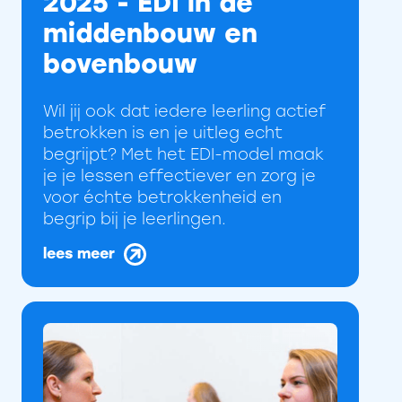
2025 - EDI in de
middenbouw en
bovenbouw
Wil jij ook dat iedere leerling actief
betrokken is en je uitleg echt
begrijpt? Met het EDI-model maak
je je lessen effectiever en zorg je
voor échte betrokkenheid en
begrip bij je leerlingen.
lees meer