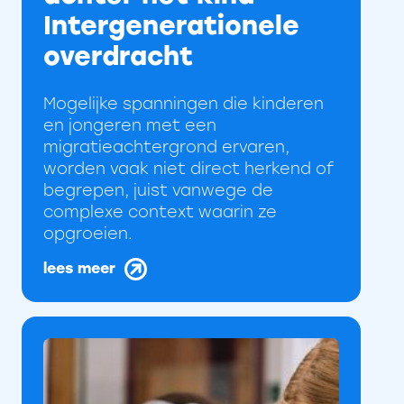
Intergenerationele
overdracht
Mogelijke spanningen die kinderen
en jongeren met een
migratieachtergrond ervaren,
worden vaak niet direct herkend of
begrepen, juist vanwege de
complexe context waarin ze
opgroeien.
lees meer