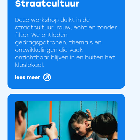
Straatcultuur
Deze workshop duikt in de
straatcultuur: rauw, echt en zonder
filter. We ontleden
gedragspatronen, thema’s en
ontwikkelingen die vaak
onzichtbaar blijven in en buiten het
klaslokaal.
lees meer