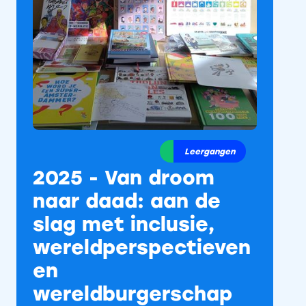
Leergangen
2025 - Van droom
naar daad: aan de
slag met inclusie,
wereldperspectieven
en
wereldburgerschap