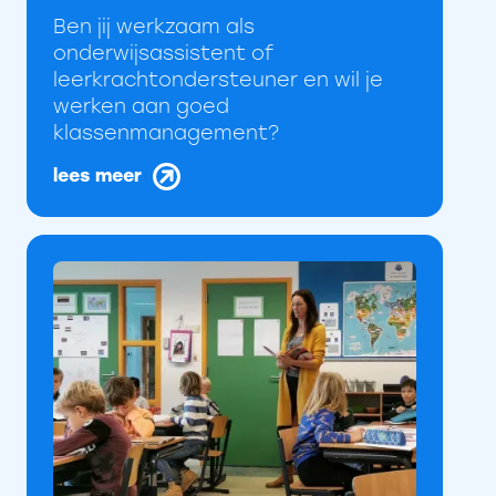
Ben jij werkzaam als
onderwijsassistent of
leerkrachtondersteuner en wil je
werken aan goed
klassenmanagement?
lees meer