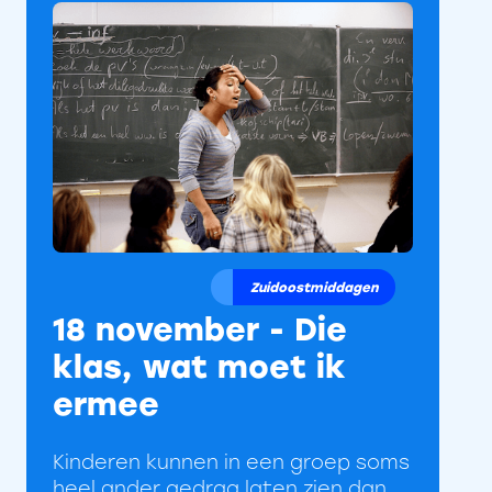
Zuidoostmiddagen
18 november - Die
klas, wat moet ik
ermee
Kinderen kunnen in een groep soms
heel ander gedrag laten zien dan