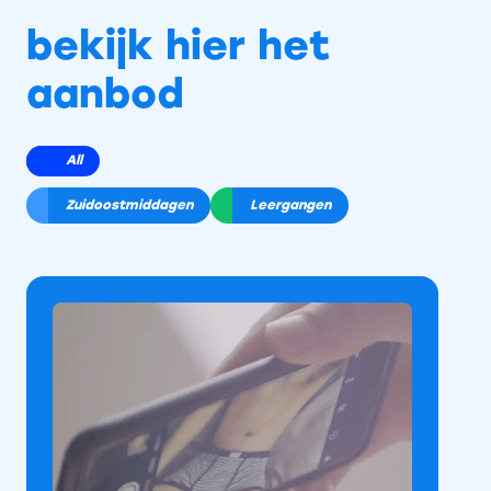
bekijk hier het
aanbod
All
Zuidoostmiddagen
Leergangen