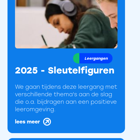
Leergangen
2025 - Sleutelfiguren
We gaan tijdens deze leergang met
verschillende thema's aan de slag
die o.a. bijdragen aan een positieve
leeromgeving.
lees meer