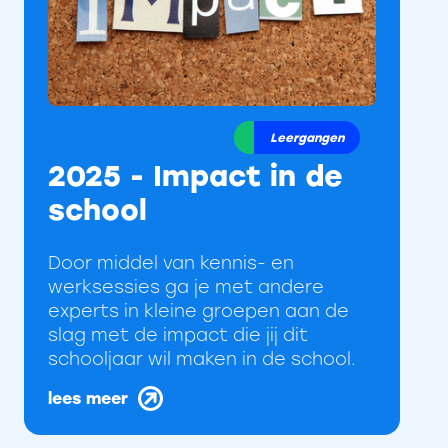
Leergangen
2025 - Impact in de
school
Door middel van kennis- en
werksessies ga je met andere
experts in kleine groepen aan de
slag met de impact die jij dit
schooljaar wil maken in de school.
lees meer