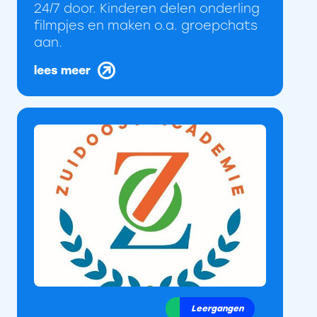
24/7 door. Kinderen delen onderling
filmpjes en maken o.a. groepchats
aan.
lees meer
Leergangen