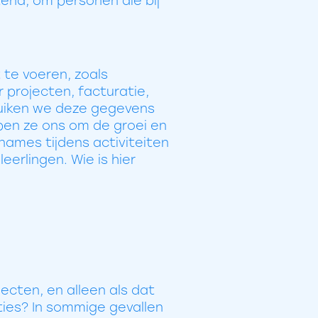
tend, om personen die bij
te voeren, zoals
projecten, facturatie,
ruiken we deze gegevens
pen ze ons om de groei en
names tijdens activiteiten
erlingen. Wie is hier
jecten, en alleen als dat
ies? In sommige gevallen