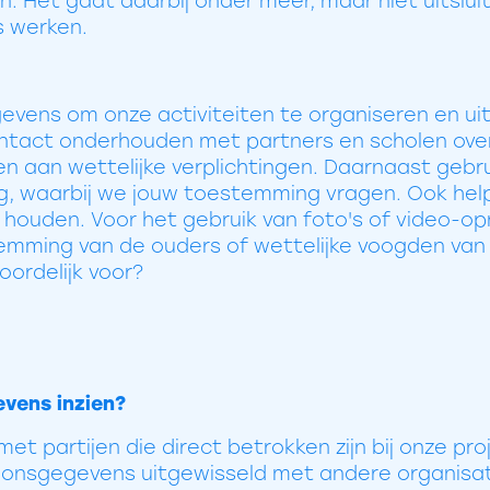
. Het gaat daarbij onder meer, maar niet uitslui
s werken.
ens om onze activiteiten te organiseren en uit 
ntact onderhouden met partners en scholen over 
en aan wettelijke verplichtingen. Daarnaast geb
g, waarbij we jouw toestemming vragen. Ook hel
 houden. Voor het gebruik van foto's of video-op
emming van de ouders of wettelijke voogden van le
ordelijk voor?
vens inzien?
t partijen die direct betrokken zijn bij onze pro
soonsgegevens uitgewisseld met andere organisat