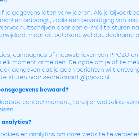
en.
 of je gegevens laten verwijderen. Als je bijvoorbe
ichten ontvangt, zoals een bevestiging van insch
e hiervoor uitschrijven door een e-mail te sturen 
rwijderd, maar dit betekent wel dat deelname a
ties, campagnes of nieuwsbrieven van PPOZO en w
p elk moment afmelden. De optie om je af te mel
 ook aangeven dat je geen berichten wilt ontvan
 te sturen naar secretariaat@ppozo.nl.
soonsgegevens bewaard?
laatste contactmoment, tenzij er wettelijke verpl
eisen.
 analytics?
cookies en analytics om onze website te verbet