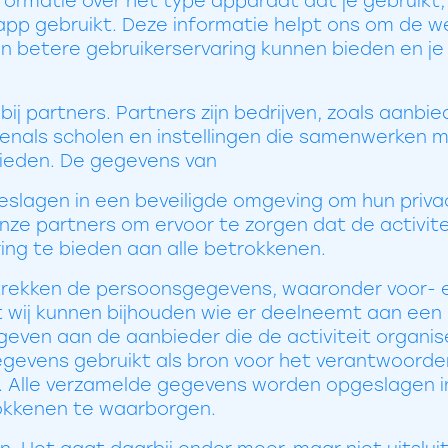
formatie over het type apparaat dat je gebruikt,
app gebruikt. Deze informatie helpt ons om de w
n betere gebruikerservaring kunnen bieden en je
j partners. Partners zijn bedrijven, zoals aanbie
venals scholen en instellingen die samenwerken 
bieden. De gegevens van
slagen in een beveiligde omgeving om hun priv
e partners om ervoor te zorgen dat de activite
ing te bieden aan alle betrokkenen.
rstrekken de persoonsgegevens, waaronder voor-
 wij kunnen bijhouden wie er deelneemt aan een 
ven aan de aanbieder die de activiteit organise
gevens gebruikt als bron voor het verantwoord
r. Alle verzamelde gegevens worden opgeslagen i
okkenen te waarborgen.