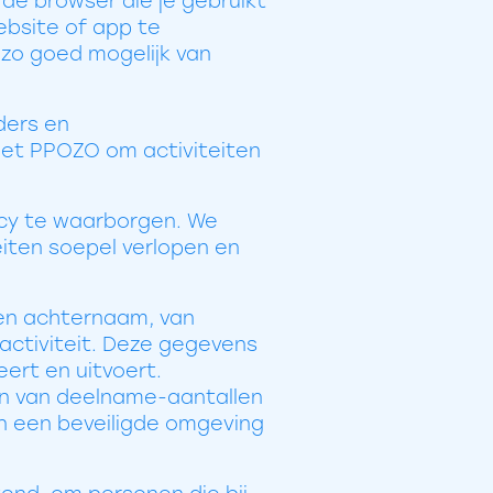
 de browser die je gebruikt
ebsite of app te
 zo goed mogelijk van
ders en
met PPOZO om activiteiten
acy te waarborgen. We
iten soepel verlopen en
 en achternaam, van
activiteit. Deze gegevens
ert en uitvoert.
en van deelname-aantallen
n een beveiligde omgeving