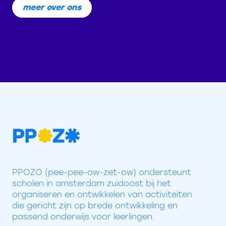
meer over ons
PPOZO (pee-pee-ow-zet-ow) ondersteunt
scholen in amsterdam zuidoost bij het
organiseren en ontwikkelen van activiteiten
die gericht zijn op brede ontwikkeling en
passend onderwijs voor leerlingen.