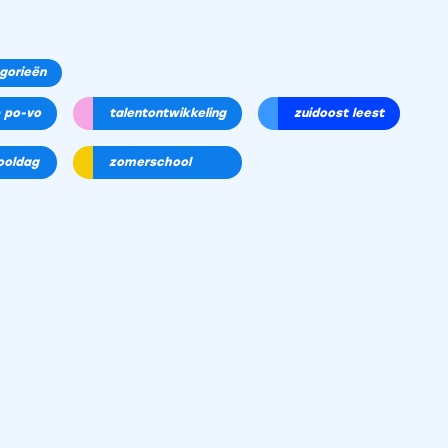
egorieën
 po-vo
talentontwikkeling
zuidoost leest
hooldag
zomerschool