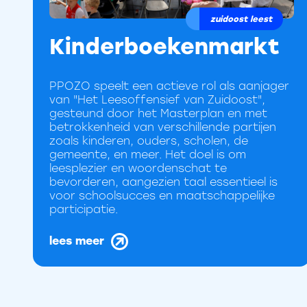
zuidoost leest
Kinderboekenmarkt
PPOZO speelt een actieve rol als aanjager
van "Het Leesoffensief van Zuidoost",
gesteund door het Masterplan en met
betrokkenheid van verschillende partijen
zoals kinderen, ouders, scholen, de
gemeente, en meer. Het doel is om
leesplezier en woordenschat te
bevorderen, aangezien taal essentieel is
voor schoolsucces en maatschappelijke
participatie.
lees meer