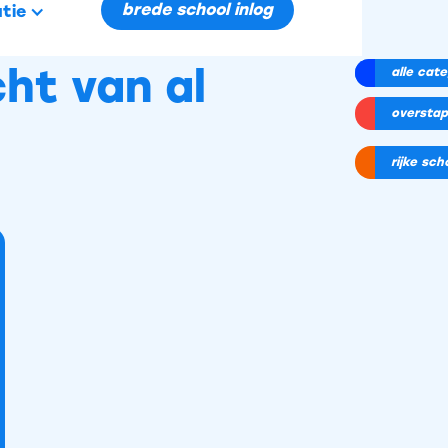
brede school inlog
tie
cht van al
alle cat
overstap
rijke sc