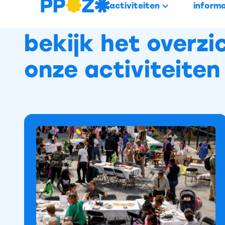
activiteiten
informa
bekijk het overzi
onze activiteiten