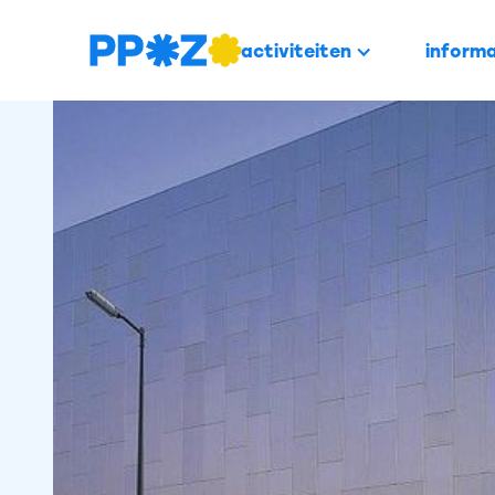
activiteiten
informa
PROFESSIONALISERING
13 maart -
Zuidoost S