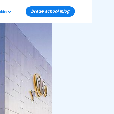
brede school inlog
tie
pecial