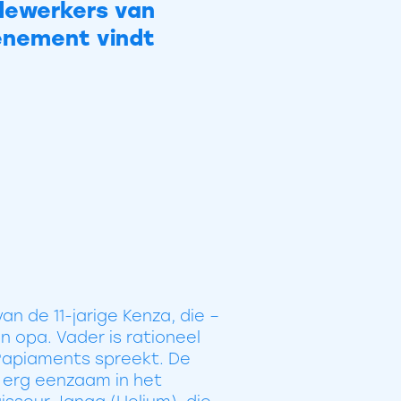
edewerkers van
venement vindt
an de 11-jarige Kenza, die –
n opa. Vader is rationeel
n Papiaments spreekt. De
l erg eenzaam in het