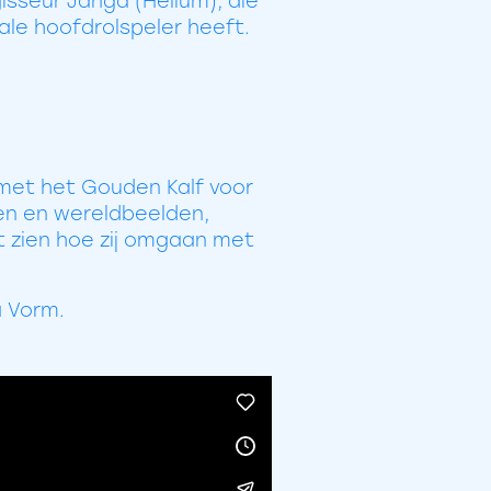
gisseur Janga (Helium), die
ale hoofdrolspeler heeft.
met het Gouden Kalf voor
len en wereldbeelden,
at zien hoe zij omgaan met
a Vorm.