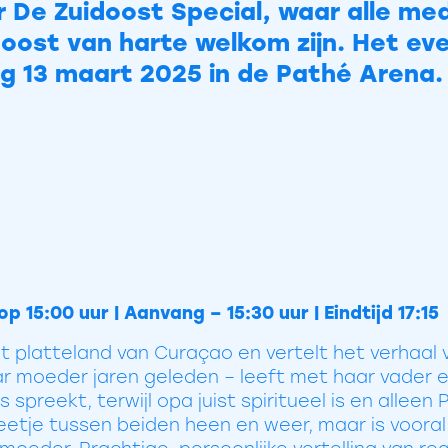
or De Zuidoost Special, waar alle m
doost van harte welkom zijn. Het e
g 13 maart 2025 in de Pathé Arena.
p 15:00 uur | Aanvang – 15:30 uur | Eindtijd 17:15
t platteland van Curaçao en vertelt het verhaal v
aar moeder jaren geleden – leeft met haar vader e
 spreekt, terwijl opa juist spiritueel is en allee
eetje tussen beiden heen en weer, maar is voora