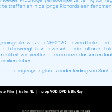
 moeder. Prachtige, persoonlijke vertelling van re
 te treffen en in de jonge Richards een fenomen
 openingsfilm was van NFF2020 en werd bekroond 
at zich beweegt tussen verschillende culturen, ta
realiteit van veel kinderen in onze klassen en la
familierelaties.
t er een nagesprek plaats onder leiding van Sach