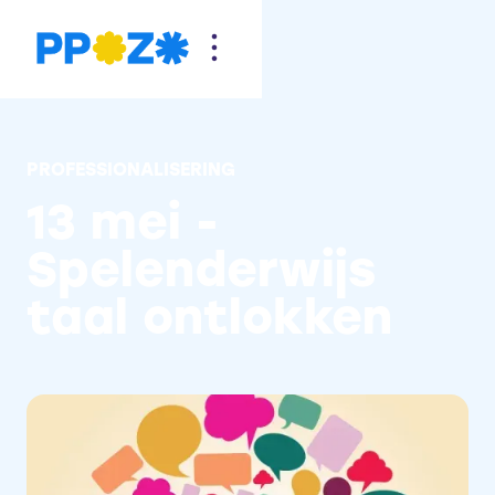
PROFESSIONALISERING
13 mei -
Spelenderwijs
taal ontlokken