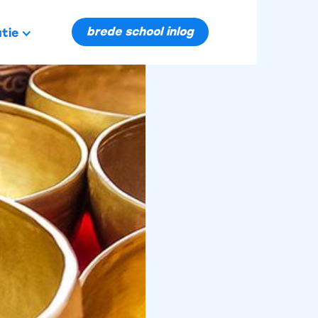
brede school inlog
tie
ende