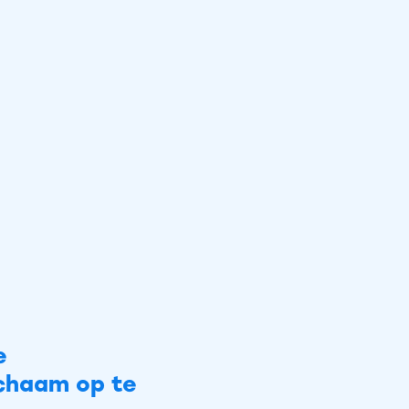
e
ichaam op te