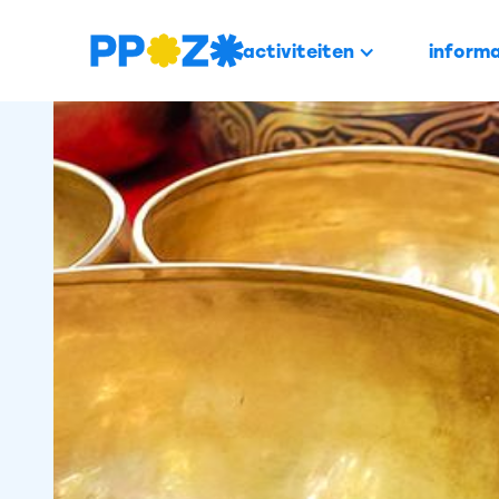
activiteiten
informa
PROFESSIONALISERING
13 mei -
Ontspann