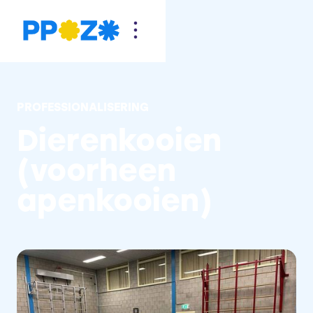
PROFESSIONALISERING
Dierenkooien
(voorheen
apenkooien)