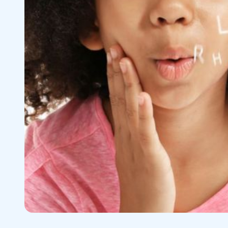
de
taalvriende
klas