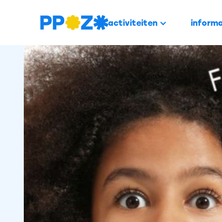
activiteiten
informa
PROFESSIONALISERING
2024 -
Meertaligh