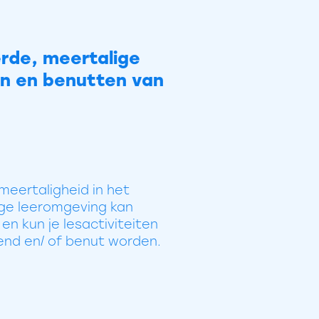
erde, meertalige
n en benutten van
 meertaligheid in het
ige leeromgeving kan
n kun je lesactiviteiten
kend en/ of benut worden.