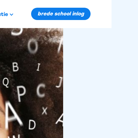
brede school inlog
tie
eid: